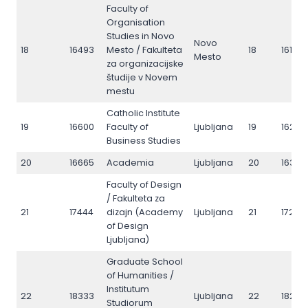
Faculty of
Organisation
Studies in Novo
Novo
18
16493
Mesto / Fakulteta
18
16150
Mesto
za organizacijske
študije v Novem
mestu
Catholic Institute
19
16600
Faculty of
Ljubljana
19
16263
Business Studies
20
16665
Academia
Ljubljana
20
16323
Faculty of Design
/ Fakulteta za
21
17444
dizajn (Academy
Ljubljana
21
17244
of Design
Ljubljana)
Graduate School
of Humanities /
Institutum
22
18333
Ljubljana
22
18283
Studiorum