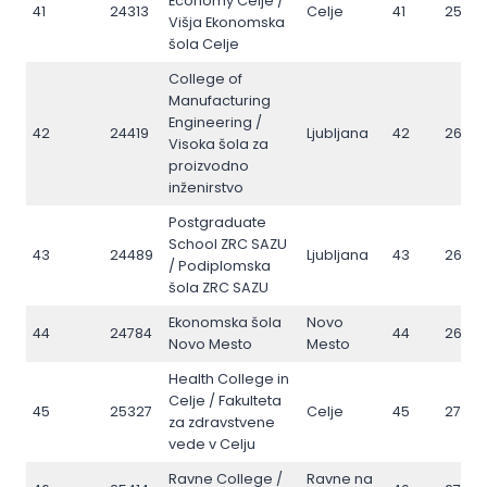
Economy Celje /
41
24313
Celje
41
2585
Višja Ekonomska
šola Celje
College of
Manufacturing
Engineering /
42
24419
Ljubljana
42
2606
Visoka šola za
proizvodno
inženirstvo
Postgraduate
School ZRC SAZU
43
24489
Ljubljana
43
2630
/ Podiplomska
šola ZRC SAZU
Ekonomska šola
Novo
44
24784
44
2673
Novo Mesto
Mesto
Health College in
Celje / Fakulteta
45
25327
Celje
45
2764
za zdravstvene
vede v Celju
Ravne College /
Ravne na