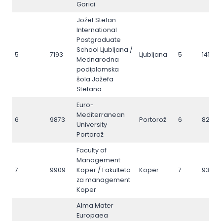
Gorici
Jožef Stefan
International
Postgraduate
School Ljubljana /
5
7193
Ljubljana
5
14172
Mednarodna
podiplomska
šola Jožefa
Stefana
Euro-
Mediterranean
6
9873
Portorož
6
8265
University
Portorož
Faculty of
Management
7
9909
Koper / Fakulteta
Koper
7
9329
za management
Koper
Alma Mater
Europaea