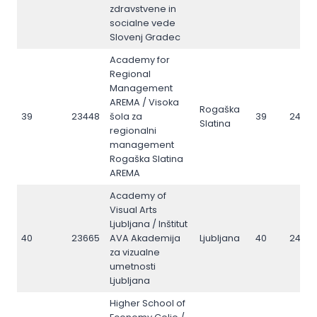
zdravstvene in
socialne vede
Slovenj Gradec
Academy for
Regional
Management
AREMA / Visoka
Rogaška
39
23448
šola za
39
2454
Slatina
regionalni
management
Rogaška Slatina
AREMA
Academy of
Visual Arts
Ljubljana / Inštitut
40
23665
AVA Akademija
Ljubljana
40
2486
za vizualne
umetnosti
Ljubljana
Higher School of