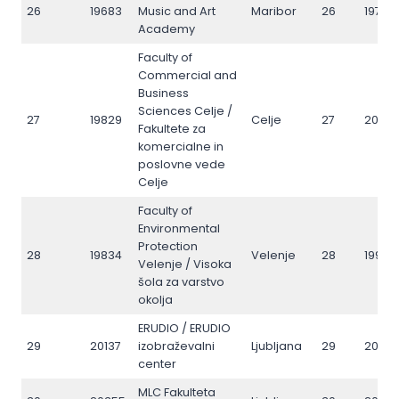
26
19683
Music and Art
Maribor
26
19797
Academy
Faculty of
Commercial and
Business
Sciences Celje /
27
19829
Celje
27
2002
Fakultete za
komercialne in
poslovne vede
Celje
Faculty of
Environmental
Protection
28
19834
Velenje
28
19987
Velenje / Visoka
šola za varstvo
okolja
ERUDIO / ERUDIO
29
20137
izobraževalni
Ljubljana
29
2037
center
MLC Fakulteta