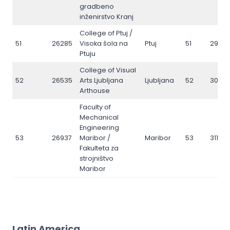
gradbeno
inženirstvo Kranj
College of Ptuj /
51
26285
Visoka šola na
Ptuj
51
2979
Ptuju
College of Visual
52
26535
Arts Ljubljana
Ljubljana
52
3029
Arthouse
Faculty of
Mechanical
Engineering
53
26937
Maribor /
Maribor
53
31142
Fakulteta za
strojništvo
Maribor
Latin America