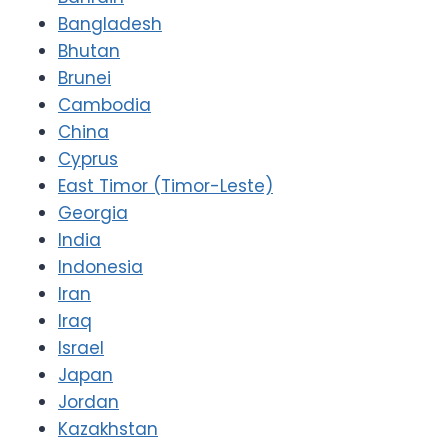
Bangladesh
Bhutan
Brunei
Cambodia
China
Cyprus
East Timor (Timor-Leste)
Georgia
India
Indonesia
Iran
Iraq
Israel
Japan
Jordan
Kazakhstan