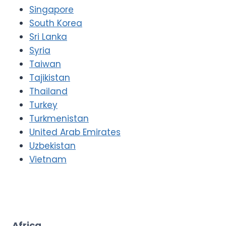
Singapore
South Korea
Sri Lanka
Syria
Taiwan
Tajikistan
Thailand
Turkey
Turkmenistan
United Arab Emirates
Uzbekistan
Vietnam
Africa