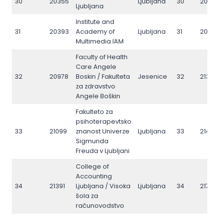
30
20355
Ljubljana
30
20681
Ljubljana
Institute and
31
20393
Academy of
Ljubljana
31
2073
Multimedia IAM
Faculty of Health
Care Angele
32
20978
Boskin / Fakulteta
Jesenice
32
21304
za zdravstvo
Angele Boškin
Fakulteto za
psihoterapevtsko
33
21099
znanost Univerze
Ljubljana
33
21427
Sigmunda
Freuda v Ljubljani
College of
Accounting
34
21391
Ljubljana / Visoka
Ljubljana
34
21747
šola za
računovodstvo