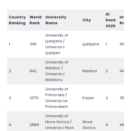
AI
Country
World
University
Impa
City
Rank
Ranking
Rank
Name
Rank
2026
University of
Ljubljana /
1
345
Ljubljana
1
415
Univerza v
Ljubljani
University of
Maribor /
2
942
Maribor
2
1492
Univerza v
Mariboru
University of
Primorska /
3
2070
Koper
3
3564
Univerza na
Primorskem
University of
Nova Gorica /
Nova
4
2889
4
4642
Univerza v Novi
Gorica