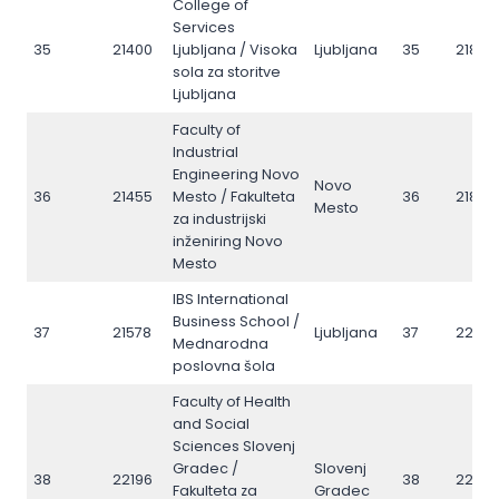
College of
Services
35
21400
Ljubljana / Visoka
Ljubljana
35
21810
sola za storitve
Ljubljana
Faculty of
Industrial
Engineering Novo
Novo
36
21455
Mesto / Fakulteta
36
21874
Mesto
za industrijski
inženiring Novo
Mesto
IBS International
Business School /
37
21578
Ljubljana
37
2208
Mednarodna
poslovna šola
Faculty of Health
and Social
Sciences Slovenj
Gradec /
Slovenj
38
22196
38
2273
Fakulteta za
Gradec