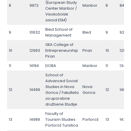
(European Study
8
9972
Maribor
8
8471
Center Maribor /
Visokošolski
zavod ESM)
Bled School of
9
10632
Bled
9
9218
Management
GEA College of
10
12993
Entrepreneurship
Piran
10
12117
Piran
11
14194
DOBA
Maribor
11
13424
School of
Advanced Social
Studies in Nova
Nova
12
14499
12
14897
Gorica / Fakulteta
Gorica
za uporabne
družbene študije
Faculty of
13
14989
Tourism Studies
Portorož
13
14362
Portorož Turistica