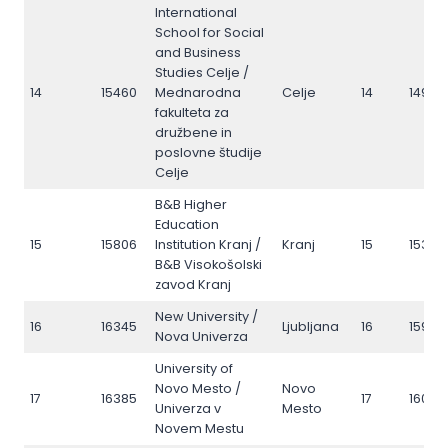
International
School for Social
and Business
Studies Celje /
14
15460
Mednarodna
Celje
14
14923
fakulteta za
družbene in
poslovne študije
Celje
B&B Higher
Education
15
15806
Institution Kranj /
Kranj
15
15350
B&B Visokošolski
zavod Kranj
New University /
16
16345
Ljubljana
16
15970
Nova Univerza
University of
Novo Mesto /
Novo
17
16385
17
16043
Univerza v
Mesto
Novem Mestu