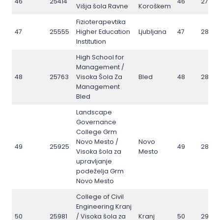
46
25414
46
27821
Višja šola Ravne
Koroškem
Fizioterapevtika
47
25555
Higher Education
Ljubljana
47
28198
Institution
High School for
Management /
48
25763
Visoka Šola Za
Bled
48
28681
Management
Bled
Landscape
Governance
College Grm
Novo Mesto /
Novo
49
25925
49
2883
Visoka šola za
Mesto
upravljanje
podeželja Grm
Novo Mesto
College of Civil
Engineering Kranj
50
25981
/ Visoka šola za
Kranj
50
2906