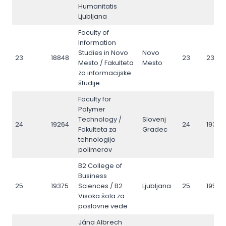
Humanitatis
Ljubljana
Faculty of
Information
Studies in Novo
Novo
23
18848
23
2360
Mesto / Fakulteta
Mesto
za informacijske
študije
Faculty for
Polymer
Technology /
Slovenj
24
19264
24
19348
Fakulteta za
Gradec
tehnologijo
polimerov
B2 College of
Business
25
19375
Sciences / B2
Ljubljana
25
19518
Visoka šola za
poslovne vede
Jána Albrech